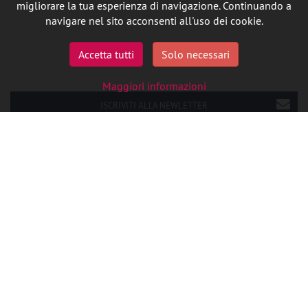
migliorare la tua esperienza di navigazione. Continuando a
navigare nel sito acconsenti all'uso dei cookie.
Accetta tutti
Solo necessari
Maggiori informazioni
ISCRIVITI ALLA NEWLETTER
SEGUICI SU LINKEDIN
P.IVA 08727090014
Cookie Policy
Privacy
Credits
Ita
Eng