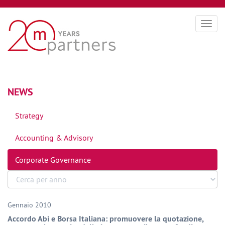
Togg
navig
NEWS
Strategy
Accounting & Advisory
Corporate Governance
Gennaio 2010
Accordo Abi e Borsa Italiana: promuovere la quotazione,