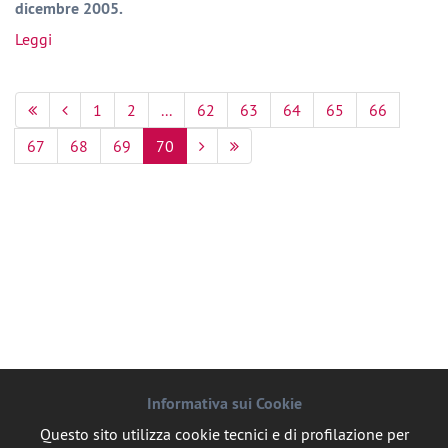
dicembre 2005.
Leggi
1
2
...
62
63
64
65
66
67
68
69
70
Informativa sui Cookie
Questo sito utilizza cookie tecnici e di profilazione per